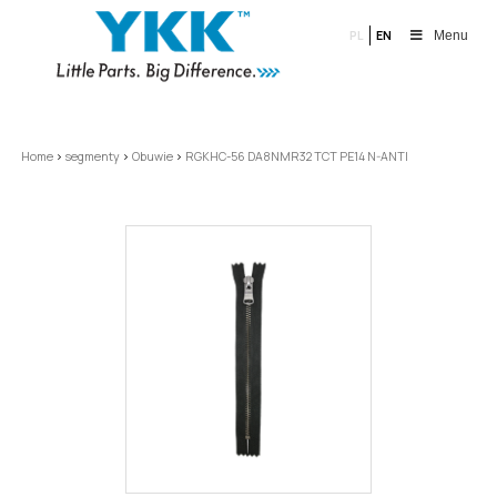
PL
EN
Menu
Home
>
segmenty
>
Obuwie
>
RGKHC-56 DA8NMR32 TCT PE14 N-ANTI